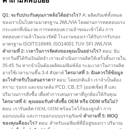
คำถามที่พบบ่อย
Q1: จะรับประกันคุณภาพล้อได้อย่างไร?
A: ผลิตภัณฑ์ทั้งหมด
ของเราเป็นไปตามมาตรฐาน JWL/VIA โดยผ่านการทดสอบแรง
กระแทกที่เข้มงวด การทดสอบความล้าขณะเข้าโค้ง การ
ทดสอบความล้าในแนวรัศมี โรงงานของเราได้รับการรับรอง
มาตรฐาน ISO/TS16949, ISO14001 TUV SFI JWL/VIA
คำถามที่ 2: เวลาในการจัดส่งของคุณเป็นอย่างไร?
ตอบ: นับ
จากวันที่ได้รับเงินมัดจำ เราจะดำเนินการผลิตให้เสร็จสิ้นภายใน
35-45 วัน หากจำเป็นต้องผลิตแม่พิมพ์ล้อ ระยะเวลาในการผลิต
อาจใช้เวลานานขึ้น 3-4 สัปดาห์
ไตรมาสที่ 3: ฉันควรให้ข้อมูล
อะไรสำหรับใบเสนอราคา?
ตอบ: โดยปกติแล้ว เราจำเป็นต้อง
ทราบ: รุ่นรถ และขนาดล้อ PCD, CB, ET (ออฟเซ็ต) สี และ
ปริมาณการสั่งซื้อ เพื่อทำการเสนอราคาที่ถูกต้องให้กับคุณ
ไตรมาสที่ 4: คุณยอมรับคำสั่งซื้อ OEM หรือ ODM หรือไม่?
ตอบ: เรารับผลิต OEM, ODM พร้อมโลโก้ของลูกค้า การ
ออกแบบล้อ และการออกแบบบรรจุภัณฑ์
คำถามที่ 5: MOQ
ของคุณคืออะไร?
ตอบ: สำหรับแม่พิมพ์ที่มีอยู่ของเรา ปริมาณ