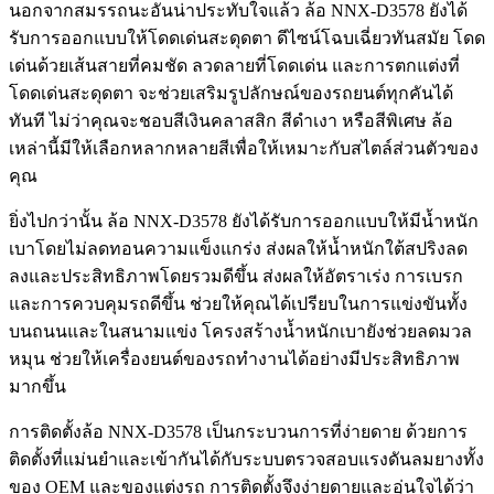
นอกจากสมรรถนะอันน่าประทับใจแล้ว ล้อ NNX-D3578 ยังได้
รับการออกแบบให้โดดเด่นสะดุดตา ดีไซน์โฉบเฉี่ยวทันสมัย โดด
เด่นด้วยเส้นสายที่คมชัด ลวดลายที่โดดเด่น และการตกแต่งที่
โดดเด่นสะดุดตา จะช่วยเสริมรูปลักษณ์ของรถยนต์ทุกคันได้
ทันที ไม่ว่าคุณจะชอบสีเงินคลาสสิก สีดำเงา หรือสีพิเศษ ล้อ
เหล่านี้มีให้เลือกหลากหลายสีเพื่อให้เหมาะกับสไตล์ส่วนตัวของ
คุณ
ยิ่งไปกว่านั้น ล้อ NNX-D3578 ยังได้รับการออกแบบให้มีน้ำหนัก
เบาโดยไม่ลดทอนความแข็งแกร่ง ส่งผลให้น้ำหนักใต้สปริงลด
ลงและประสิทธิภาพโดยรวมดีขึ้น ส่งผลให้อัตราเร่ง การเบรก
และการควบคุมรถดีขึ้น ช่วยให้คุณได้เปรียบในการแข่งขันทั้ง
บนถนนและในสนามแข่ง โครงสร้างน้ำหนักเบายังช่วยลดมวล
หมุน ช่วยให้เครื่องยนต์ของรถทำงานได้อย่างมีประสิทธิภาพ
มากขึ้น
การติดตั้งล้อ NNX-D3578 เป็นกระบวนการที่ง่ายดาย ด้วยการ
ติดตั้งที่แม่นยำและเข้ากันได้กับระบบตรวจสอบแรงดันลมยางทั้ง
ของ OEM และของแต่งรถ การติดตั้งจึงง่ายดายและอุ่นใจได้ว่า