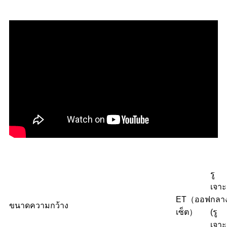
รู
เจาะ
ET（ออฟ
กลา
ขนาด
ความกว้าง
เซ็ต）
(รู
เจาะ