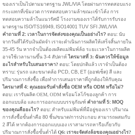
ของเราเป็นไปตามมาตรฐาน JWL/VIA โดยผ่านการทดสอบแรง
กระแทกที่เข้มงวด การทดสอบความล้าขณะเข้าโค้ง การ
ทดสอบความล้าในแนวรัศมี โรงงานของเราได้รับการรับรอง
มาตรฐาน ISO/TS16949, ISO14001 TUV SFI JWL/VIA
คำถามที่ 2: เวลาในการจัดส่งของคุณเป็นอย่างไร?
ตอบ: นับ
จากวันที่ได้รับเงินมัดจำ เราจะดำเนินการผลิตให้เสร็จสิ้นภายใน
35-45 วัน หากจำเป็นต้องผลิตแม่พิมพ์ล้อ ระยะเวลาในการผลิต
อาจใช้เวลานานขึ้น 3-4 สัปดาห์
ไตรมาสที่ 3: ฉันควรให้ข้อมูล
อะไรสำหรับใบเสนอราคา?
ตอบ: โดยปกติแล้ว เราจำเป็นต้อง
ทราบ: รุ่นรถ และขนาดล้อ PCD, CB, ET (ออฟเซ็ต) สี และ
ปริมาณการสั่งซื้อ เพื่อทำการเสนอราคาที่ถูกต้องให้กับคุณ
ไตรมาสที่ 4: คุณยอมรับคำสั่งซื้อ OEM หรือ ODM หรือไม่?
ตอบ: เรารับผลิต OEM, ODM พร้อมโลโก้ของลูกค้า การ
ออกแบบล้อ และการออกแบบบรรจุภัณฑ์
คำถามที่ 5: MOQ
ของคุณคืออะไร?
ตอบ: สำหรับแม่พิมพ์ที่มีอยู่ของเรา ปริมาณ
การสั่งซื้อขั้นต่ำคือ 80 ชิ้น/ขนาด/การประกอบ สามารถผสมกับ
2 สีได้ หากต้องการออกแบบเอง เราสามารถหารือเกี่ยวกับ
ปริมาณการสั่งซื้อขั้นต่ำได้
Q6: เราจะจัดส่งล้อของคุณอย่างไร?