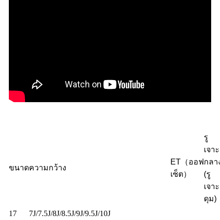
รู
เจาะ
ET（ออฟ
กลา
ขนาด
ความกว้าง
เซ็ต）
(รู
เจาะ
ดุม)
17
7J/7.5J/8J/8.5J/9J/9.5J/10J