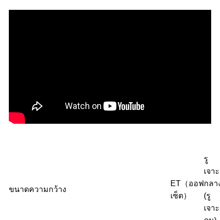
รู
เจาะ
ET（ออฟ
กลา
ขนาด
ความกว้าง
เซ็ต）
(รู
เจาะ