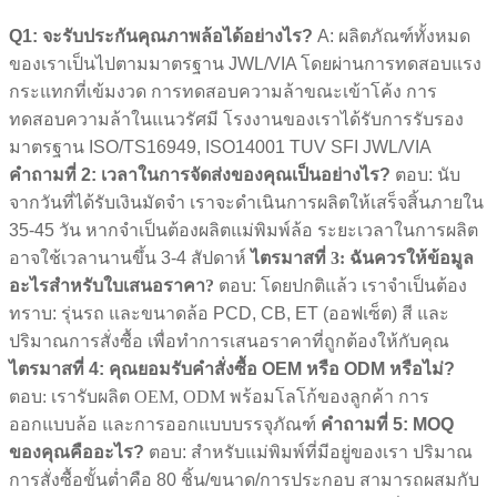
Q1: จะรับประกันคุณภาพล้อได้อย่างไร?
A: ผลิตภัณฑ์ทั้งหมด
ของเราเป็นไปตามมาตรฐาน JWL/VIA โดยผ่านการทดสอบแรง
กระแทกที่เข้มงวด การทดสอบความล้าขณะเข้าโค้ง การ
ทดสอบความล้าในแนวรัศมี โรงงานของเราได้รับการรับรอง
มาตรฐาน ISO/TS16949, ISO14001 TUV SFI JWL/VIA
คำถามที่ 2: เวลาในการจัดส่งของคุณเป็นอย่างไร?
ตอบ: นับ
จากวันที่ได้รับเงินมัดจำ เราจะดำเนินการผลิตให้เสร็จสิ้นภายใน
35-45 วัน หากจำเป็นต้องผลิตแม่พิมพ์ล้อ ระยะเวลาในการผลิต
อาจใช้เวลานานขึ้น 3-4 สัปดาห์
ไตรมาสที่ 3: ฉันควรให้ข้อมูล
อะไรสำหรับใบเสนอราคา?
ตอบ: โดยปกติแล้ว เราจำเป็นต้อง
ทราบ: รุ่นรถ และขนาดล้อ PCD, CB, ET (ออฟเซ็ต) สี และ
ปริมาณการสั่งซื้อ เพื่อทำการเสนอราคาที่ถูกต้องให้กับคุณ
ไตรมาสที่ 4: คุณยอมรับคำสั่งซื้อ OEM หรือ ODM หรือไม่?
ตอบ: เรารับผลิต OEM, ODM พร้อมโลโก้ของลูกค้า การ
ออกแบบล้อ และการออกแบบบรรจุภัณฑ์
คำถามที่ 5: MOQ
ของคุณคืออะไร?
ตอบ: สำหรับแม่พิมพ์ที่มีอยู่ของเรา ปริมาณ
การสั่งซื้อขั้นต่ำคือ 80 ชิ้น/ขนาด/การประกอบ สามารถผสมกับ