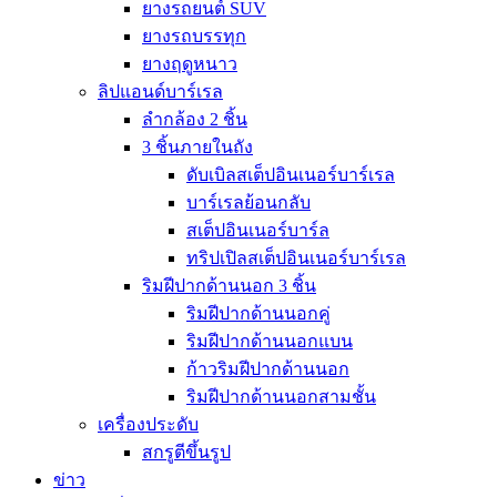
ยางรถยนต์ SUV
ยางรถบรรทุก
ยางฤดูหนาว
ลิปแอนด์บาร์เรล
ลำกล้อง 2 ชิ้น
3 ชิ้นภายในถัง
ดับเบิลสเต็ปอินเนอร์บาร์เรล
บาร์เรลย้อนกลับ
สเต็ปอินเนอร์บาร์ล
ทริปเปิลสเต็ปอินเนอร์บาร์เรล
ริมฝีปากด้านนอก 3 ชิ้น
ริมฝีปากด้านนอกคู่
ริมฝีปากด้านนอกแบน
ก้าวริมฝีปากด้านนอก
ริมฝีปากด้านนอกสามชั้น
เครื่องประดับ
สกรูตีขึ้นรูป
ข่าว