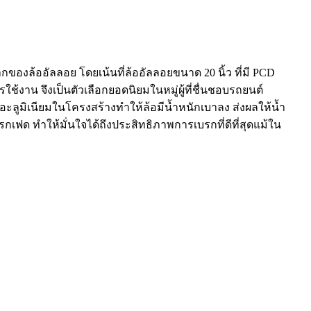
งล้ออัลลอย โดยเน้นที่ล้ออัลลอยขนาด 20 นิ้ว ที่มี PCD
งาน จึงเป็นตัวเลือกยอดนิยมในหมู่ผู้ที่ชื่นชอบรถยนต์
สมอะลูมิเนียมในโครงสร้างทำให้ล้อมีน้ำหนักเบาลง ส่งผลให้น้ำ
ฟด ทำให้มั่นใจได้ถึงประสิทธิภาพการเบรกที่ดีที่สุดแม้ใน