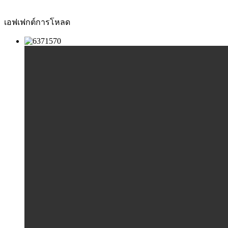
เอฟเฟกต์การโหลด