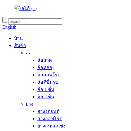
English
บ้าน
สินค้า
ล้อ
ล้อลวด
ล้อหล่อ
ล้อออฟโรด
ล้อตีขึ้นรูป
ล้อ 1 ชิ้น
ล้อ 2 ชิ้น
ยาง
ยางรถยนต์
ยางออฟโรด
ยางสนามแข่ง