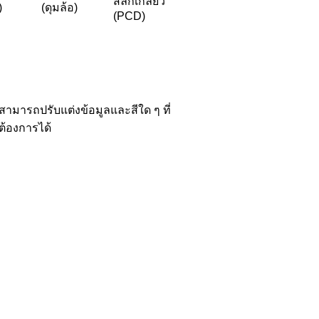
สลักเกลียว
)
(ดุมล้อ)
(PCD)
สามารถปรับแต่งข้อมูลและสีใด ๆ ที่
ต้องการได้