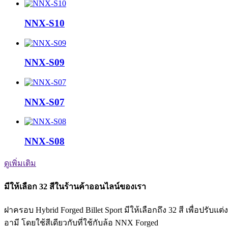
NNX-S10
NNX-S09
NNX-S07
NNX-S08
ดูเพิ่มเติม
มีให้เลือก 32 สีในร้านค้าออนไลน์ของเรา
ฝาครอบ Hybrid Forged Billet Sport มีให้เลือกถึง 32 สี เพื่อปร
อามี โดยใช้สีเดียวกับที่ใช้กับล้อ NNX Forged